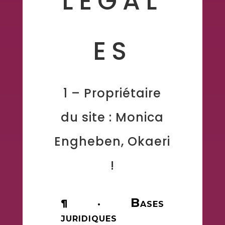
LÉGAL
ES
1 – Propriétaire
du site : Monica
Engheben, Okaeri
!
B
¶ ·
ASES
JURIDIQUES