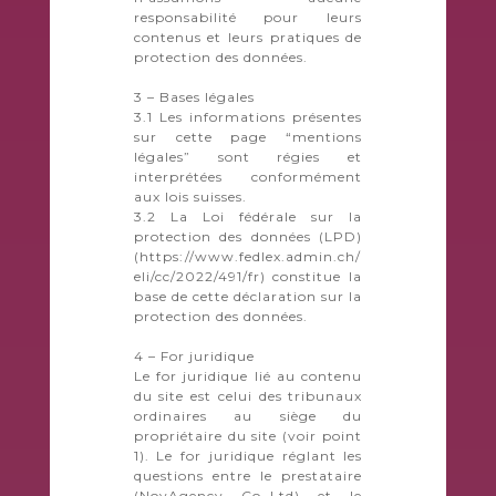
responsabilité pour leurs
contenus et leurs pratiques de
protection des données.
3 – Bases légales
3.1 Les informations présentes
sur cette page “mentions
légales” sont régies et
interprétées conformément
aux lois suisses.
3.2 La Loi fédérale sur la
protection des données (LPD)
(https://www.fedlex.admin.ch/
eli/cc/2022/491/fr) constitue la
base de cette déclaration sur la
protection des données.
4 – For juridique
Le for juridique lié au contenu
du site est celui des tribunaux
ordinaires au siège du
propriétaire du site (voir point
1). Le for juridique réglant les
questions entre le prestataire
(NovAgency Co.,Ltd) et le