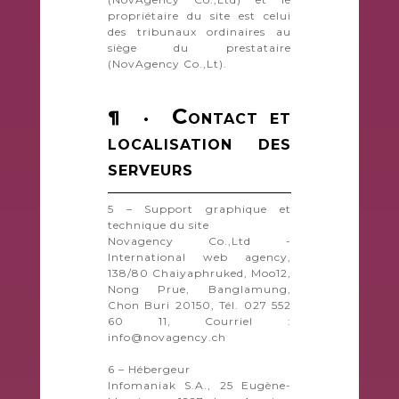
propriétaire du site est celui
des tribunaux ordinaires au
siège du prestataire
(NovAgency Co.,Lt).
C
¶ ·
ONTACT ET
LOCALISATION DES
SERVEURS
5 – Support graphique et
technique du site
Novagency Co.,Ltd -
International web agency,
138/80 Chaiyaphruked, Moo12,
Nong Prue, Banglamung,
Chon Buri 20150, Tél. 027 552
60 11, Courriel :
info@novagency.ch
6 – Hébergeur
Infomaniak S.A., 25 Eugène-